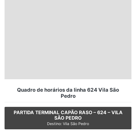
Santa Catarina
Rio Grande do Sul
Centro-Oeste
Nordeste
Norte
© 2026 Viva City Serviços Digitais Ltda. Todos os direitos reservados.
Quadro de horários da linha 624 Vila São
Pedro
PARTIDA TERMINAL CAPÃO RASO – 624 – VILA
SÃO PEDRO
Destino: Vila São Pedro