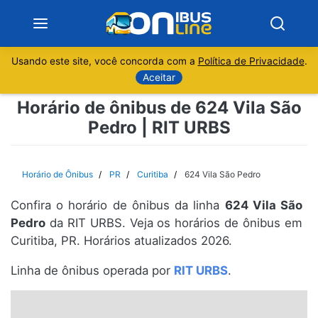
Usando este site, você concorda com a
Política de Privacidade
.
Notícias
Aceitar
Horário de ônibus de 624 Vila São
Sobre
Pedro | RIT URBS
Minas Gerais
Horário de Ônibus
PR
Curitiba
624 Vila São Pedro
São Paulo
Confira o horário de ônibus da linha
624 Vila São
Rio de Janeiro
Pedro
da RIT URBS. Veja os horários de ônibus em
Curitiba, PR. Horários atualizados 2026.
Espírito Santo
Linha de ônibus operada por
RIT URBS
.
Paraná