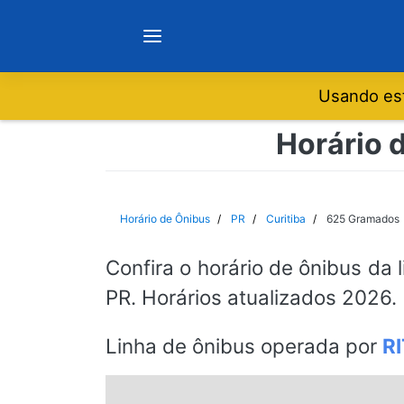
Usando est
Notícias
Horário 
Sobre
Horário de Ônibus
PR
Curitiba
625 Gramados
Minas Gerais
Confira o horário de ônibus da 
PR. Horários atualizados 2026.
São Paulo
Linha de ônibus operada por
R
Rio de Janeiro