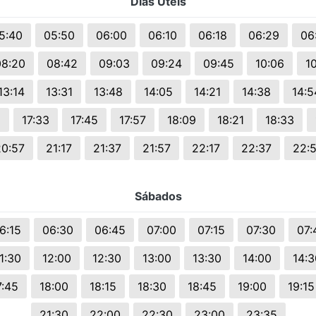
Dias Uteis
s.
5:40
05:50
06:00
06:10
06:18
06:29
06
08:20
08:42
09:03
09:24
09:45
10:06
1
13:14
13:31
13:48
14:05
14:21
14:38
14:5
1
17:33
17:45
17:57
18:09
18:21
18:33
20:57
21:17
21:37
21:57
22:17
22:37
22:
Sábados
6:15
06:30
06:45
07:00
07:15
07:30
07:
1:30
12:00
12:30
13:00
13:30
14:00
14:3
7:45
18:00
18:15
18:30
18:45
19:00
19:15
21:30
22:00
22:30
23:00
23:35