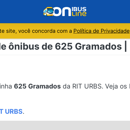
e site, você concorda com a
Política de Privacidade
de ônibus de 625 Gramados |
linha
625 Gramados
da RIT URBS. Veja os h
IT URBS
.