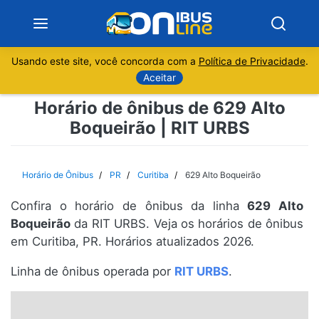
Usando este site, você concorda com a
Política de Privacidade
.
Notícias
Aceitar
Horário de ônibus de 629 Alto
Sobre
Boqueirão | RIT URBS
Minas Gerais
Horário de Ônibus
PR
Curitiba
629 Alto Boqueirão
São Paulo
Confira o horário de ônibus da linha
629 Alto
Rio de Janeiro
Boqueirão
da RIT URBS. Veja os horários de ônibus
em Curitiba, PR. Horários atualizados 2026.
Espírito Santo
Linha de ônibus operada por
RIT URBS
.
Paraná