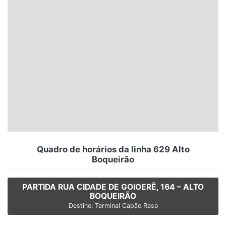
Santa Catarina
Rio Grande do Sul
Centro-Oeste
Nordeste
Norte
© 2026 Viva City Serviços Digitais Ltda. Todos os direitos reservados.
Quadro de horários da linha 629 Alto
Boqueirão
PARTIDA RUA CIDADE DE GOIOERÊ, 164 – ALTO
BOQUEIRÃO
Destino: Terminal Capão Raso