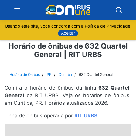
Usando este site, você concorda com a
Política de Privacidade
.
Notícias
Aceitar
Horário de ônibus de 632 Quartel
Sobre
General | RIT URBS
Minas Gerais
Horário de Ônibus
PR
Curitiba
632 Quartel General
São Paulo
Confira o horário de ônibus da linha
632 Quartel
Rio de Janeiro
General
da RIT URBS. Veja os horários de ônibus
em Curitiba, PR. Horários atualizados 2026.
Espírito Santo
Linha de ônibus operada por
RIT URBS
.
Paraná