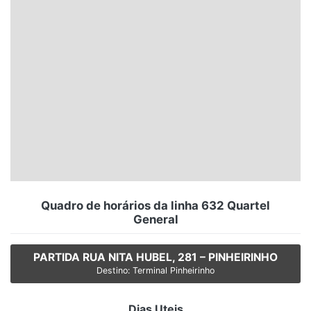
Santa Catarina
Rio Grande do Sul
Centro-Oeste
Nordeste
Norte
© 2026 Viva City Serviços Digitais Ltda. Todos os direitos reservados.
Quadro de horários da linha 632 Quartel
General
PARTIDA RUA NITA HUBEL, 281 – PINHEIRINHO
Destino: Terminal Pinheirinho
Dias Uteis