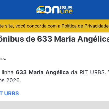
e site, você concorda com a
Política de Privacidade
ônibus de 633 Maria Angélic
lica
 linha
633 Maria Angélica
da RIT URBS. V
dos 2026.
IT URBS
.