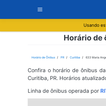
Usando est
Notícias
Horário de 
Sobre
Horário de Ônibus
PR
Curitiba
633 Maria Angé
Minas Gerais
Confira o horário de ônibus da
Curitiba, PR. Horários atualiza
São Paulo
Linha de ônibus operada por
R
Rio de Janeiro