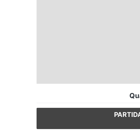
Espírito Santo
Paraná
Santa Catarina
Rio Grande do Sul
Centro-Oeste
Qua
Nordeste
PARTID
Norte