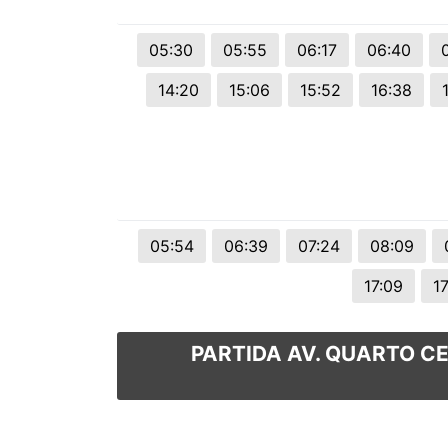
© 2026 Viva City Serviços Digitais Ltda. Todos os direitos reservado
05:30
05:55
06:17
06:40
14:20
15:06
15:52
16:38
05:54
06:39
07:24
08:09
17:09
1
PARTIDA AV. QUARTO CE