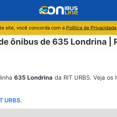
e site, você concorda com a
Política de Privacidade
de ônibus de 635 Londrina |
 linha
635 Londrina
da RIT URBS. Veja os h
IT URBS
.