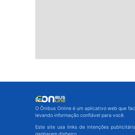
O Ônibus Online é um aplicativo web que faci
levando informação confiável para você.
Este site usa links de intenções publicit
ganharem dinheiro.