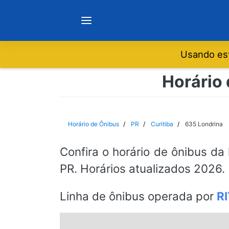
Usando est
Notícias
Horário 
Sobre
Horário de Ônibus
PR
Curitiba
635 Londrina
Minas Gerais
Confira o horário de ônibus da
PR. Horários atualizados 2026.
São Paulo
Linha de ônibus operada por
R
Rio de Janeiro