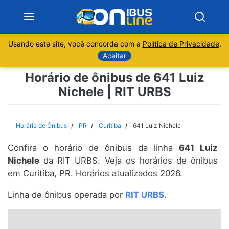
Usando este site, você concorda com a
Política de Privacidade
.
Notícias
Aceitar
Horário de ônibus de 641 Luiz
Sobre
Nichele | RIT URBS
Minas Gerais
Horário de Ônibus
PR
Curitiba
641 Luiz Nichele
São Paulo
Confira o horário de ônibus da linha
641 Luiz
Rio de Janeiro
Nichele
da RIT URBS. Veja os horários de ônibus
em Curitiba, PR. Horários atualizados 2026.
Espírito Santo
Linha de ônibus operada por
RIT URBS
.
Paraná