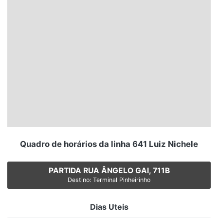
Santa Catarina
Rio Grande do Sul
Centro-Oeste
Nordeste
Norte
© 2026 Viva City Serviços Digitais Ltda. Todos os direitos reservados.
Quadro de horários da linha 641 Luiz Nichele
PARTIDA RUA ÂNGELO GAI, 711B
Destino: Terminal Pinheirinho
Dias Uteis