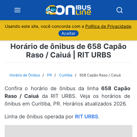
Usando este site, você concorda com a
Política de Privacidade
.
Notícias
Aceitar
Horário de ônibus de 658 Capão
Sobre
Raso / Caiuá | RIT URBS
Minas Gerais
Horário de Ônibus
PR
Curitiba
658 Capão Raso / Caiuá
São Paulo
Confira o horário de ônibus da linha
658 Capão
Rio de Janeiro
Raso / Caiuá
da RIT URBS. Veja os horários de
ônibus em Curitiba, PR. Horários atualizados 2026.
Espírito Santo
Linha de ônibus operada por
RIT URBS
.
Paraná