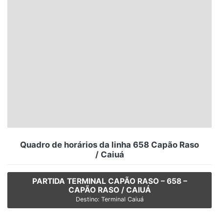
Santa Catarina
Rio Grande do Sul
Centro-Oeste
Nordeste
Norte
© 2026 Viva City Serviços Digitais Ltda. Todos os direitos reservados.
Quadro de horários da linha 658 Capão Raso
/ Caiuá
PARTIDA TERMINAL CAPÃO RASO – 658 –
CAPÃO RASO / CAIUÁ
Destino: Terminal Caiuá