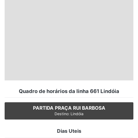
Santa Catarina
Rio Grande do Sul
Centro-Oeste
Nordeste
Norte
© 2026 Viva City Serviços Digitais Ltda. Todos os direitos reservados.
Quadro de horários da linha 661 Lindóia
PARTIDA PRAÇA RUI BARBOSA
Destino: Lindóia
Dias Uteis