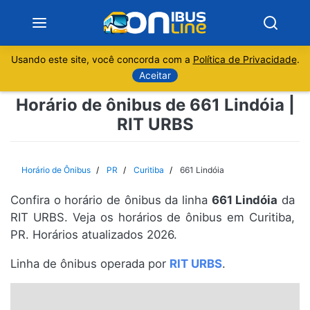
Usando este site, você concorda com a
Política de Privacidade
.
Notícias
Aceitar
Horário de ônibus de 661 Lindóia |
Sobre
RIT URBS
Minas Gerais
Horário de Ônibus
PR
Curitiba
661 Lindóia
São Paulo
Confira o horário de ônibus da linha
661 Lindóia
da
Rio de Janeiro
RIT URBS. Veja os horários de ônibus em Curitiba,
PR. Horários atualizados 2026.
Espírito Santo
Linha de ônibus operada por
RIT URBS
.
Paraná