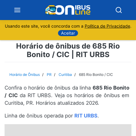
Usando este site, você concorda com a
Política de Privacidade
.
Notícias
Aceitar
Horário de ônibus de 685 Rio
Sobre
Bonito / CIC | RIT URBS
Minas Gerais
Horário de Ônibus
PR
Curitiba
685 Rio Bonito / CIC
São Paulo
Confira o horário de ônibus da linha
685 Rio Bonito
Rio de Janeiro
/ CIC
da RIT URBS. Veja os horários de ônibus em
Curitiba, PR. Horários atualizados 2026.
Espírito Santo
Linha de ônibus operada por
RIT URBS
.
Paraná