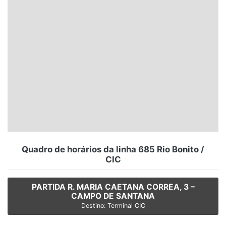
Santa Catarina
Rio Grande do Sul
Centro-Oeste
Nordeste
Norte
© 2026 Viva City Serviços Digitais Ltda. Todos os direitos reservados.
Quadro de horários da linha 685 Rio Bonito /
CIC
PARTIDA R. MARIA CAETANA CORREA, 3 –
CAMPO DE SANTANA
Destino: Terminal CIC