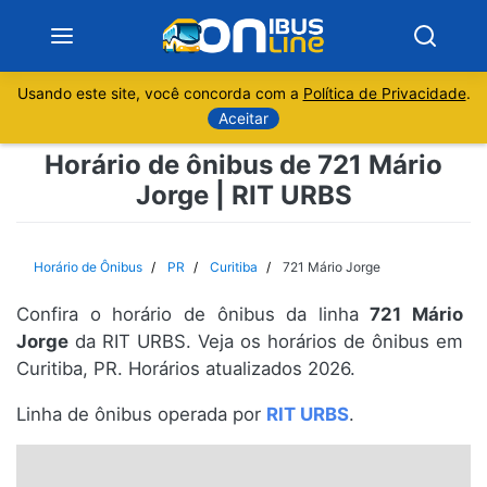
Usando este site, você concorda com a
Política de Privacidade
.
Notícias
Aceitar
Horário de ônibus de 721 Mário
Sobre
Jorge | RIT URBS
Minas Gerais
Horário de Ônibus
PR
Curitiba
721 Mário Jorge
São Paulo
Confira o horário de ônibus da linha
721 Mário
Rio de Janeiro
Jorge
da RIT URBS. Veja os horários de ônibus em
Curitiba, PR. Horários atualizados 2026.
Espírito Santo
Linha de ônibus operada por
RIT URBS
.
Paraná