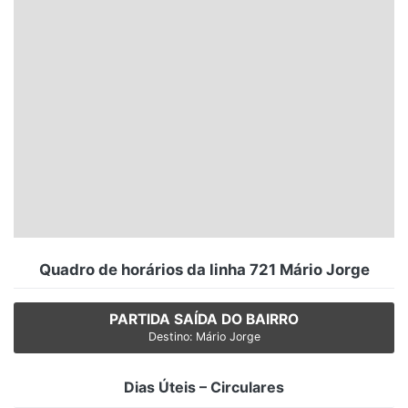
Santa Catarina
Rio Grande do Sul
Centro-Oeste
Nordeste
Norte
© 2026 Viva City Serviços Digitais Ltda. Todos os direitos reservados.
Quadro de horários da linha 721 Mário Jorge
PARTIDA SAÍDA DO BAIRRO
Destino: Mário Jorge
Dias Úteis – Circulares