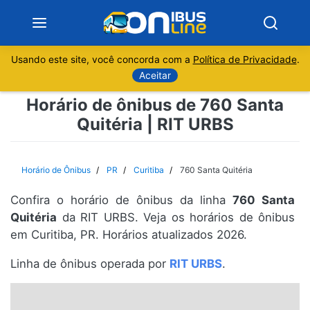
Usando este site, você concorda com a
Política de Privacidade
.
Notícias
Aceitar
Horário de ônibus de 760 Santa
Sobre
Quitéria | RIT URBS
Minas Gerais
Horário de Ônibus
PR
Curitiba
760 Santa Quitéria
São Paulo
Confira o horário de ônibus da linha
760 Santa
Rio de Janeiro
Quitéria
da RIT URBS. Veja os horários de ônibus
em Curitiba, PR. Horários atualizados 2026.
Espírito Santo
Linha de ônibus operada por
RIT URBS
.
Paraná