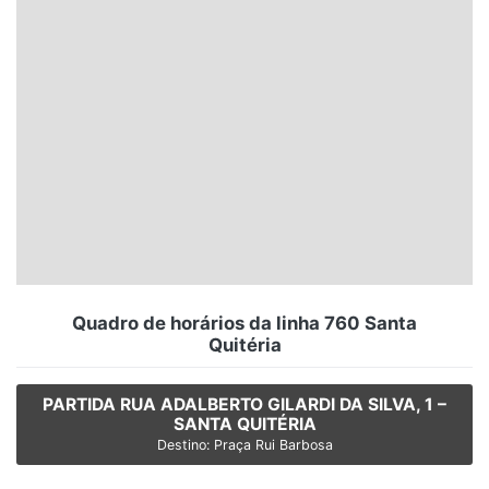
Santa Catarina
Rio Grande do Sul
Centro-Oeste
Nordeste
Norte
© 2026 Viva City Serviços Digitais Ltda. Todos os direitos reservados.
Quadro de horários da linha 760 Santa
Quitéria
PARTIDA RUA ADALBERTO GILARDI DA SILVA, 1 –
SANTA QUITÉRIA
Destino: Praça Rui Barbosa