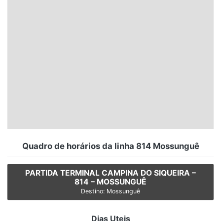
Santa Catarina
Rio Grande do Sul
Centro-Oeste
Nordeste
Norte
© 2026 Viva City Serviços Digitais Ltda. Todos os direitos reservados.
Quadro de horários da linha 814 Mossunguê
PARTIDA TERMINAL CAMPINA DO SIQUEIRA –
814 – MOSSUNGUÊ
Destino: Mossunguê
Dias Uteis