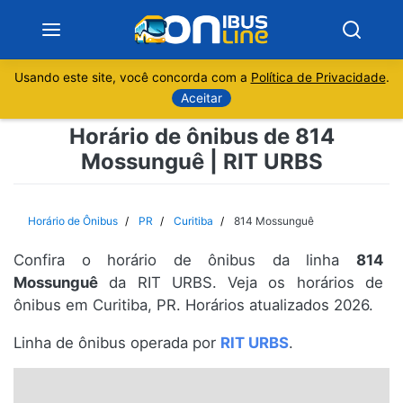
Usando este site, você concorda com a
Política de Privacidade
.
Notícias
Aceitar
Horário de ônibus de 814
Sobre
Mossunguê | RIT URBS
Minas Gerais
Horário de Ônibus
PR
Curitiba
814 Mossunguê
São Paulo
Confira o horário de ônibus da linha
814
Rio de Janeiro
Mossunguê
da RIT URBS. Veja os horários de
ônibus em Curitiba, PR. Horários atualizados 2026.
Espírito Santo
Linha de ônibus operada por
RIT URBS
.
Paraná