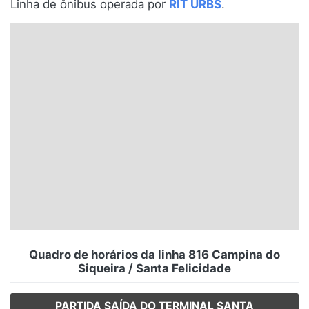
Linha de ônibus operada por
RIT URBS
.
Santa Catarina
Rio Grande do Sul
Centro-Oeste
Nordeste
Norte
© 2026 Viva City Serviços Digitais Ltda. Todos os direitos reservados.
Quadro de horários da linha 816 Campina do
Siqueira / Santa Felicidade
PARTIDA SAÍDA DO TERMINAL SANTA