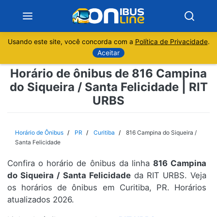
Usando este site, você concorda com a
Política de Privacidade
.
Notícias
Aceitar
Horário de ônibus de 816 Campina
Sobre
do Siqueira / Santa Felicidade | RIT
URBS
Minas Gerais
São Paulo
Horário de Ônibus
PR
Curitiba
816 Campina do Siqueira /
Santa Felicidade
Rio de Janeiro
Confira o horário de ônibus da linha
816 Campina
do Siqueira / Santa Felicidade
da RIT URBS. Veja
Espírito Santo
os horários de ônibus em Curitiba, PR. Horários
atualizados 2026.
Paraná