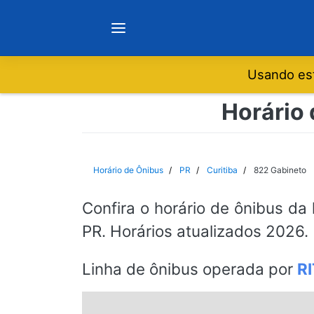
Usando est
Notícias
Horário 
Sobre
Horário de Ônibus
PR
Curitiba
822 Gabineto
Minas Gerais
Confira o horário de ônibus da
PR. Horários atualizados 2026.
São Paulo
Linha de ônibus operada por
R
Rio de Janeiro