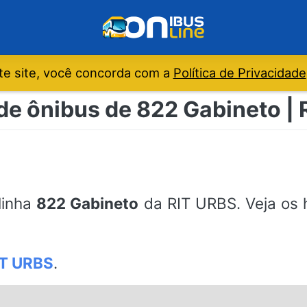
e site, você concorda com a
Política de Privacidade
de ônibus de 822 Gabineto |
 linha
822 Gabineto
da RIT URBS. Veja os h
IT URBS
.