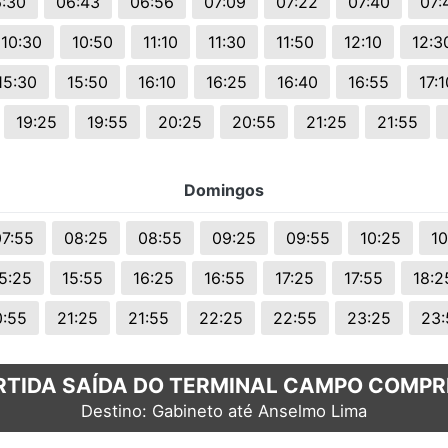
:30
06:43
06:56
07:09
07:22
07:40
07:
10:30
10:50
11:10
11:30
11:50
12:10
12:3
15:30
15:50
16:10
16:25
16:40
16:55
17:1
19:25
19:55
20:25
20:55
21:25
21:55
Domingos
07:55
08:25
08:55
09:25
09:55
10:25
10
5:25
15:55
16:25
16:55
17:25
17:55
18:2
0:55
21:25
21:55
22:25
22:55
23:25
23:
RTIDA SAÍDA DO TERMINAL CAMPO COMPR
Destino: Gabineto até Anselmo Lima