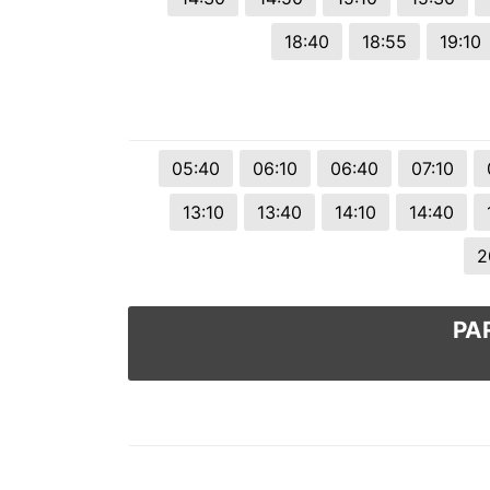
18:40
18:55
19:10
05:40
06:10
06:40
07:10
13:10
13:40
14:10
14:40
2
PA