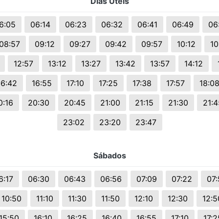
Dias Uteis
s.
6:05
06:14
06:23
06:32
06:41
06:49
06
08:57
09:12
09:27
09:42
09:57
10:12
10
12:57
13:12
13:27
13:42
13:57
14:12
16:42
16:55
17:10
17:25
17:38
17:57
18:0
0:16
20:30
20:45
21:00
21:15
21:30
21:4
23:02
23:20
23:47
Sábados
6:17
06:30
06:43
06:56
07:09
07:22
07:
10:50
11:10
11:30
11:50
12:10
12:30
12:5
15:50
16:10
16:25
16:40
16:55
17:10
17:2