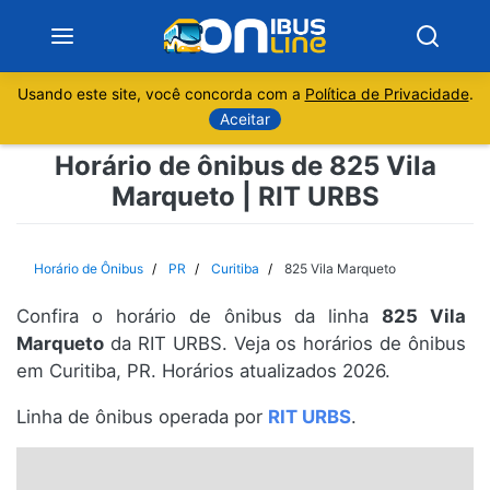
Usando este site, você concorda com a
Política de Privacidade
.
Notícias
Aceitar
Horário de ônibus de 825 Vila
Sobre
Marqueto | RIT URBS
Minas Gerais
Horário de Ônibus
PR
Curitiba
825 Vila Marqueto
São Paulo
Confira o horário de ônibus da linha
825 Vila
Rio de Janeiro
Marqueto
da RIT URBS. Veja os horários de ônibus
em Curitiba, PR. Horários atualizados 2026.
Espírito Santo
Linha de ônibus operada por
RIT URBS
.
Paraná