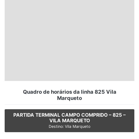
Santa Catarina
Rio Grande do Sul
Centro-Oeste
Nordeste
Norte
© 2026 Viva City Serviços Digitais Ltda. Todos os direitos reservados.
Quadro de horários da linha 825 Vila
Marqueto
PARTIDA TERMINAL CAMPO COMPRIDO – 825 –
VILA MARQUETO
Destino: Vila Marqueto