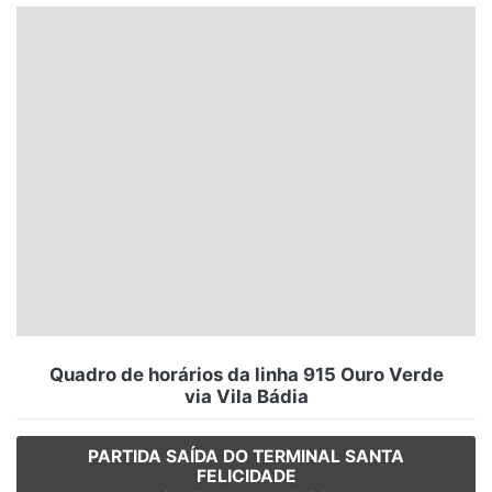
Santa Catarina
Rio Grande do Sul
Centro-Oeste
Nordeste
Norte
© 2026 Viva City Serviços Digitais Ltda. Todos os direitos reservados.
Quadro de horários da linha 915 Ouro Verde
via Vila Bádia
PARTIDA SAÍDA DO TERMINAL SANTA
FELICIDADE