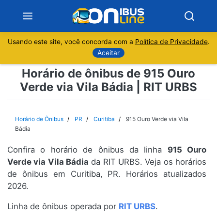
Usando este site, você concorda com a
Política de Privacidade
.
Notícias
Aceitar
Horário de ônibus de 915 Ouro
Sobre
Verde via Vila Bádia | RIT URBS
Minas Gerais
Horário de Ônibus
PR
Curitiba
915 Ouro Verde via Vila
São Paulo
Bádia
Confira o horário de ônibus da linha
915 Ouro
Rio de Janeiro
Verde via Vila Bádia
da RIT URBS. Veja os horários
de ônibus em Curitiba, PR. Horários atualizados
Espírito Santo
2026.
Paraná
Linha de ônibus operada por
RIT URBS
.