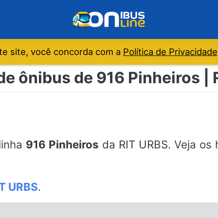
e site, você concorda com a
Política de Privacidade
de ônibus de 916 Pinheiros |
linha
916 Pinheiros
da RIT URBS. Veja os h
IT URBS
.