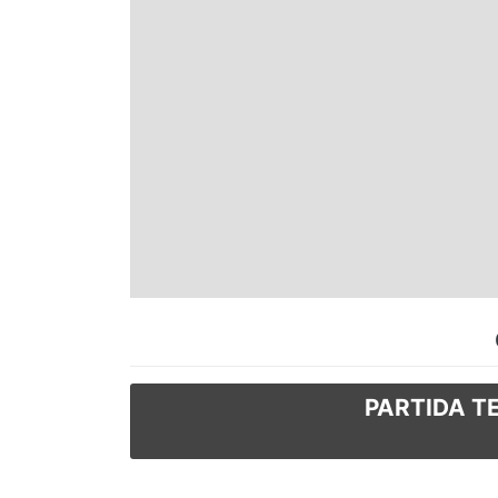
Espírito Santo
Paraná
Santa Catarina
Rio Grande do Sul
Centro-Oeste
Nordeste
PARTIDA TE
Norte