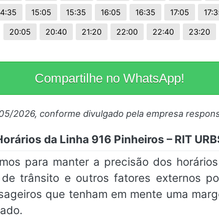
14:35
15:05
15:35
16:05
16:35
17:05
17:3
20:05
20:40
21:20
22:00
22:40
23:20
Compartilhe no WhatsApp!
/05/2026, conforme divulgado pela empresa respons
Horários da Linha 916 Pinheiros – RIT URB
mos para manter a precisão dos horários
de trânsito e outros fatores externos p
sageiros que tenham em mente uma marg
mado.