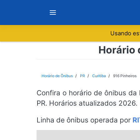
Usando est
Notícias
Horário 
Sobre
Horário de Ônibus
PR
Curitiba
916 Pinheiros
Minas Gerais
Confira o horário de ônibus da 
PR. Horários atualizados 2026.
São Paulo
Linha de ônibus operada por
R
Rio de Janeiro