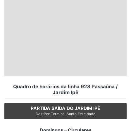
Santa Catarina
Rio Grande do Sul
Centro-Oeste
Nordeste
Norte
© 2026 Viva City Serviços Digitais Ltda. Todos os direitos reservados.
Quadro de horários da linha 928 Passaúna /
Jardim Ipê
PARTIDA SAÍDA DO JARDIM IPÊ
Destino: Terminal Santa Felicidade
Domingos – Circulares