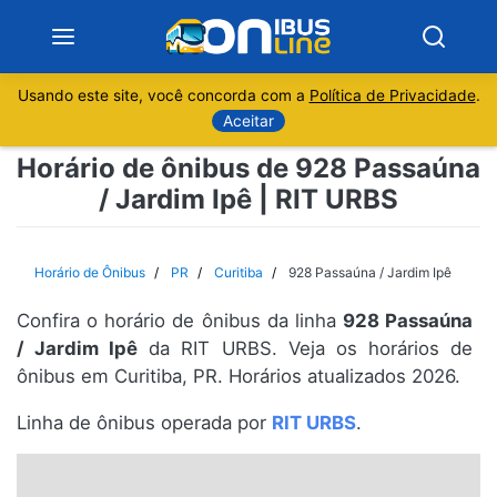
Usando este site, você concorda com a
Política de Privacidade
.
Notícias
Aceitar
Horário de ônibus de 928 Passaúna
Sobre
/ Jardim Ipê | RIT URBS
Minas Gerais
Horário de Ônibus
PR
Curitiba
928 Passaúna / Jardim Ipê
São Paulo
Confira o horário de ônibus da linha
928 Passaúna
Rio de Janeiro
/ Jardim Ipê
da RIT URBS. Veja os horários de
ônibus em Curitiba, PR. Horários atualizados 2026.
Espírito Santo
Linha de ônibus operada por
RIT URBS
.
Paraná