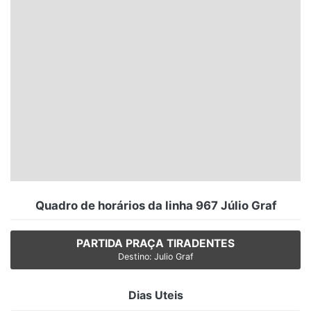
Santa Catarina
Rio Grande do Sul
Centro-Oeste
Nordeste
Norte
© 2026 Viva City Serviços Digitais Ltda. Todos os direitos reservados.
Quadro de horários da linha 967 Júlio Graf
PARTIDA PRAÇA TIRADENTES
Destino: Julio Graf
Dias Uteis