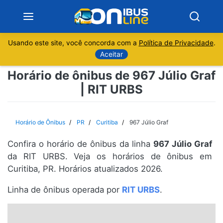
Usando este site, você concorda com a
Política de Privacidade
.
Notícias
Aceitar
Horário de ônibus de 967 Júlio Graf
Sobre
| RIT URBS
Minas Gerais
Horário de Ônibus
PR
Curitiba
967 Júlio Graf
São Paulo
Confira o horário de ônibus da linha
967 Júlio Graf
Rio de Janeiro
da RIT URBS. Veja os horários de ônibus em
Curitiba, PR. Horários atualizados 2026.
Espírito Santo
Linha de ônibus operada por
RIT URBS
.
Paraná