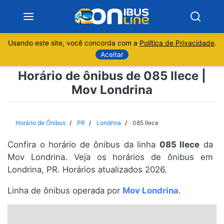
Usando este site, você concorda com a
Política de Privacidade
.
Notícias
Aceitar
Horário de ônibus de 085 Ilece |
Sobre
Mov Londrina
Minas Gerais
Horário de Ônibus
PR
Londrina
085 Ilece
São Paulo
Confira o horário de ônibus da linha
085 Ilece
da
Rio de Janeiro
Mov Londrina. Veja os horários de ônibus em
Londrina, PR. Horários atualizados 2026.
Espírito Santo
Linha de ônibus operada por
Mov Londrina
.
Paraná