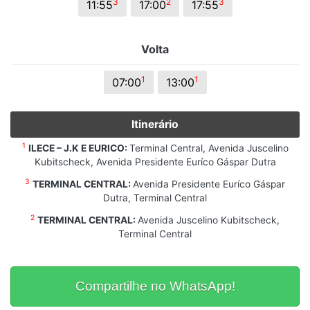
3
2
3
11:55
17:00
17:55
Volta
1
1
07:00
13:00
Itinerário
1
ILECE – J.K E EURICO:
Terminal Central, Avenida Juscelino
Kubitscheck, Avenida Presidente Euríco Gáspar Dutra
3
TERMINAL CENTRAL:
Avenida Presidente Euríco Gáspar
Dutra, Terminal Central
2
TERMINAL CENTRAL:
Avenida Juscelino Kubitscheck,
Terminal Central
Compartilhe no WhatsApp!