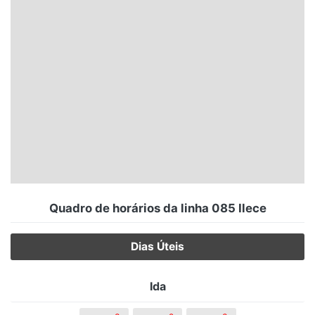
Santa Catarina
Rio Grande do Sul
Centro-Oeste
Nordeste
Norte
© 2026 Viva City Serviços Digitais Ltda. Todos os direitos reservados.
Quadro de horários da linha 085 Ilece
Dias Úteis
Ida