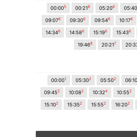
© 2026 Viva City Serviços Digitais Ltda. Todos os direitos reservado
5
8
6
00:00
00:21
05:20
05:4
6
6
6
6
09:07
09:30
09:54
10:17
6
6
6
6
14:34
14:58
15:19
15:43
8
7
19:46
20:21
20:3
1
2
2
00:00
05:30
05:50
06:1
2
2
4
2
09:45
10:08
10:32
10:55
2
2
2
2
15:10
15:35
15:55
16:20