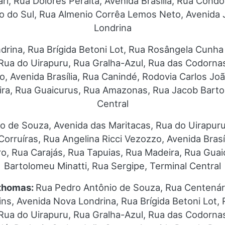
, Rua Dolores Peralta, Avenida Brasília, Rua Condo
io do Sul, Rua Almenio Corrêa Lemos Neto, Avenida 
Londrina
drina, Rua Brígida Betoni Lot, Rua Rosângela Cunha
, Rua do Uirapuru, Rua Gralha-Azul, Rua das Codorna
zo, Avenida Brasília, Rua Canindé, Rodovia Carlos J
ira, Rua Guaicurus, Rua Amazonas, Rua Jacob Bartol
Central
o de Souza, Avenida das Maritacas, Rua do Uirapuru
orruíras, Rua Angelina Ricci Vezozzo, Avenida Brasí
o, Rua Carajás, Rua Tapuias, Rua Madeira, Rua Gua
Bartolomeu Minatti, Rua Sergipe, Terminal Central
 thomas:
Rua Pedro Antônio de Souza, Rua Centenár
ins, Avenida Nova Londrina, Rua Brígida Betoni Lot
, Rua do Uirapuru, Rua Gralha-Azul, Rua das Codorna