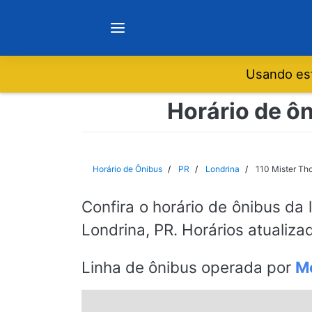
Usando est
Notícias
Horário de ô
Sobre
Horário de Ônibus
PR
Londrina
110 Mister T
Minas Gerais
Confira o horário de ônibus da 
Londrina, PR. Horários atualiza
São Paulo
Linha de ônibus operada por
M
Rio de Janeiro