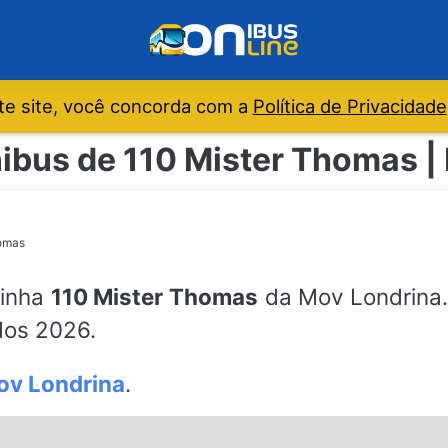
e site, você concorda com a
Política de Privacidade
nibus de 110 Mister Thomas |
homas
linha
110 Mister Thomas
da Mov Londrina. 
dos 2026.
ov Londrina
.