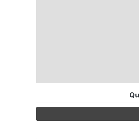
Espírito Santo
Paraná
Santa Catarina
Rio Grande do Sul
Centro-Oeste
Qu
Nordeste
Norte