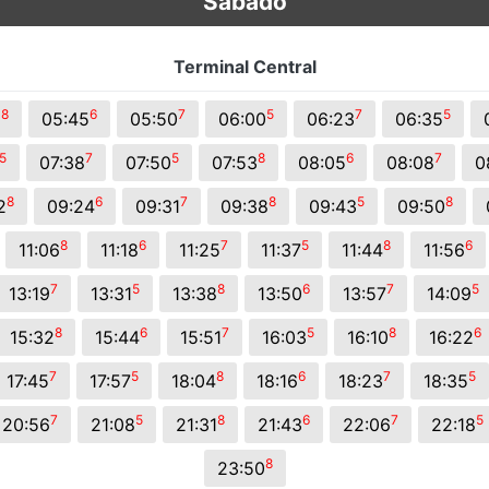
Sábado
Terminal Central
8
6
7
5
7
5
5
05:45
05:50
06:00
06:23
06:35
5
7
5
8
6
7
07:38
07:50
07:53
08:05
08:08
0
8
6
7
8
5
8
2
09:24
09:31
09:38
09:43
09:50
8
6
7
5
8
6
11:06
11:18
11:25
11:37
11:44
11:56
7
5
8
6
7
5
13:19
13:31
13:38
13:50
13:57
14:09
8
6
7
5
8
6
15:32
15:44
15:51
16:03
16:10
16:22
7
5
8
6
7
5
17:45
17:57
18:04
18:16
18:23
18:35
7
5
8
6
7
5
20:56
21:08
21:31
21:43
22:06
22:18
8
23:50