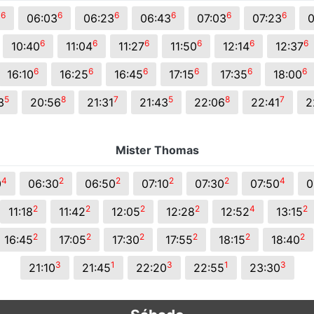
s.
6
6
6
6
6
6
0
06:03
06:23
06:43
07:03
07:23
0
6
6
6
6
6
6
10:40
11:04
11:27
11:50
12:14
12:37
6
6
6
6
6
6
16:10
16:25
16:45
17:15
17:35
18:00
5
8
7
5
8
7
3
20:56
21:31
21:43
22:06
22:41
2
Mister Thomas
4
2
2
2
2
4
0
06:30
06:50
07:10
07:30
07:50
0
2
2
2
2
4
2
11:18
11:42
12:05
12:28
12:52
13:15
2
2
2
2
2
2
16:45
17:05
17:30
17:55
18:15
18:40
3
1
3
1
3
21:10
21:45
22:20
22:55
23:30