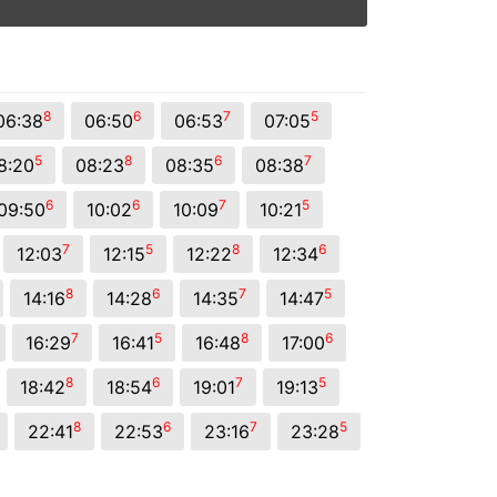
8
6
7
5
06:38
06:50
06:53
07:05
5
8
6
7
8:20
08:23
08:35
08:38
6
6
7
5
09:50
10:02
10:09
10:21
7
5
8
6
12:03
12:15
12:22
12:34
8
6
7
5
14:16
14:28
14:35
14:47
7
5
8
6
16:29
16:41
16:48
17:00
8
6
7
5
18:42
18:54
19:01
19:13
8
6
7
5
22:41
22:53
23:16
23:28