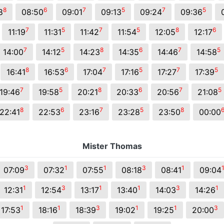
8
6
7
5
7
5
8
08:50
09:01
09:13
09:24
09:36
7
5
7
5
8
6
11:19
11:31
11:42
11:54
12:05
12:17
7
5
8
6
7
5
14:00
14:12
14:23
14:35
14:46
14:58
8
6
7
5
7
5
16:41
16:53
17:04
17:16
17:27
17:39
7
5
8
6
7
5
19:46
19:58
20:21
20:33
20:56
21:08
8
6
7
5
8
22:41
22:53
23:16
23:28
23:50
00:00
Mister Thomas
3
1
1
3
1
07:09
07:32
07:55
08:18
08:41
09:04
1
3
1
1
3
1
12:31
12:54
13:17
13:40
14:03
14:26
1
1
3
1
1
3
17:53
18:16
18:39
19:02
19:25
20:00