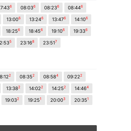
6
6
6
6
7:43
08:03
08:23
08:44
6
6
6
6
13:00
13:24
13:47
14:10
6
6
6
6
18:25
18:45
19:10
19:33
5
8
7
2:53
23:16
23:51
2
2
4
2
8:12
08:35
08:58
09:22
2
2
2
4
13:38
14:02
14:25
14:46
2
1
3
1
19:03
19:25
20:00
20:35