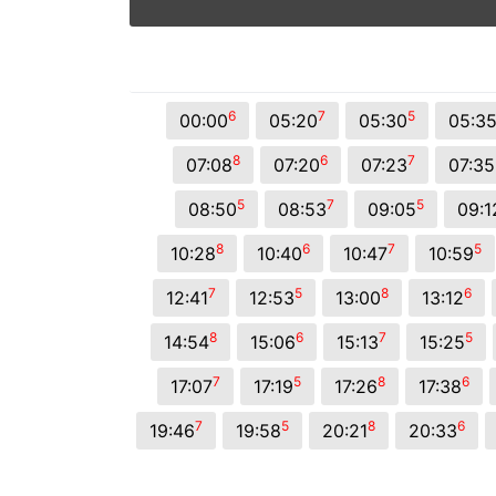
6
7
5
00:00
05:20
05:30
05:3
8
6
7
07:08
07:20
07:23
07:35
5
7
5
08:50
08:53
09:05
09:1
8
6
7
5
10:28
10:40
10:47
10:59
7
5
8
6
12:41
12:53
13:00
13:12
8
6
7
5
14:54
15:06
15:13
15:25
7
5
8
6
17:07
17:19
17:26
17:38
7
5
8
6
19:46
19:58
20:21
20:33