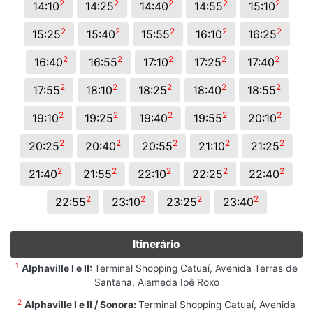
2
2
2
2
2
14:10
14:25
14:40
14:55
15:10
2
2
2
2
2
15:25
15:40
15:55
16:10
16:25
2
2
2
2
2
16:40
16:55
17:10
17:25
17:40
2
2
2
2
2
17:55
18:10
18:25
18:40
18:55
2
2
2
2
2
19:10
19:25
19:40
19:55
20:10
2
2
2
2
2
20:25
20:40
20:55
21:10
21:25
2
2
2
2
2
21:40
21:55
22:10
22:25
22:40
2
2
2
2
22:55
23:10
23:25
23:40
Itinerário
1
Alphaville I e II:
Terminal Shopping Catuaí, Avenida Terras de
Santana, Alameda Ipê Roxo
2
Alphaville I e II / Sonora:
Terminal Shopping Catuaí, Avenida