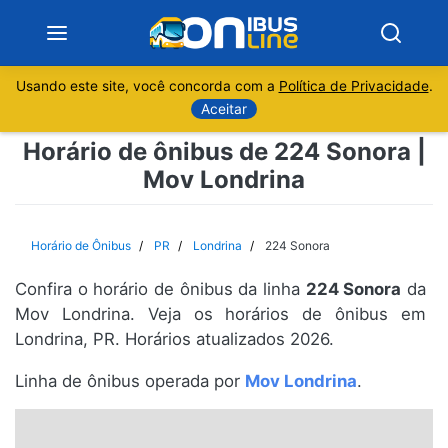
Usando este site, você concorda com a
Política de Privacidade
.
Notícias
Aceitar
Horário de ônibus de 224 Sonora |
Sobre
Mov Londrina
Minas Gerais
Horário de Ônibus
PR
Londrina
224 Sonora
São Paulo
Confira o horário de ônibus da linha
224 Sonora
da
Rio de Janeiro
Mov Londrina. Veja os horários de ônibus em
Londrina, PR. Horários atualizados 2026.
Espírito Santo
Linha de ônibus operada por
Mov Londrina
.
Paraná