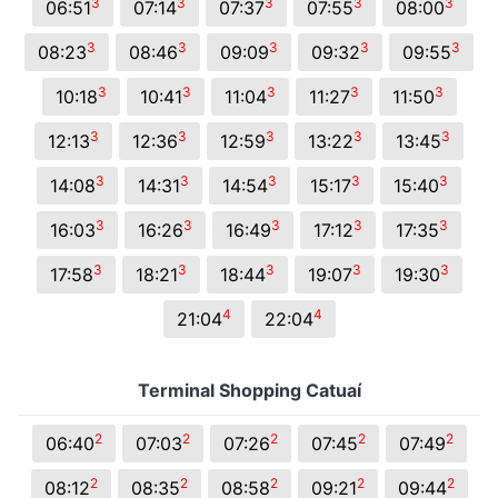
3
3
3
3
3
06:51
07:14
07:37
07:55
08:00
3
3
3
3
3
08:23
08:46
09:09
09:32
09:55
3
3
3
3
3
10:18
10:41
11:04
11:27
11:50
3
3
3
3
3
12:13
12:36
12:59
13:22
13:45
3
3
3
3
3
14:08
14:31
14:54
15:17
15:40
3
3
3
3
3
16:03
16:26
16:49
17:12
17:35
3
3
3
3
3
17:58
18:21
18:44
19:07
19:30
4
4
21:04
22:04
Terminal Shopping Catuaí
2
2
2
2
2
06:40
07:03
07:26
07:45
07:49
2
2
2
2
2
08:12
08:35
08:58
09:21
09:44