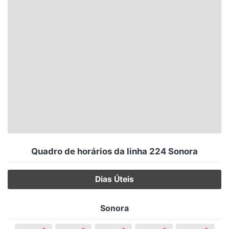
Santa Catarina
Rio Grande do Sul
Centro-Oeste
Nordeste
Norte
© 2026 Viva City Serviços Digitais Ltda. Todos os direitos reservados.
Quadro de horários da linha 224 Sonora
Dias Úteis
Sonora