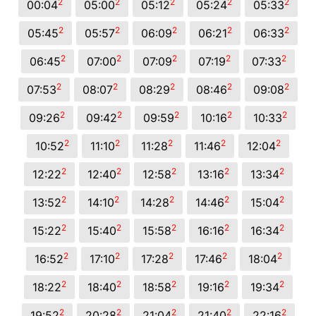
2
2
2
2
2
00:04
05:00
05:12
05:24
05:33
2
2
2
2
2
05:45
05:57
06:09
06:21
06:33
2
2
2
2
2
06:45
07:00
07:09
07:19
07:33
2
2
2
2
2
07:53
08:07
08:29
08:46
09:08
2
2
2
2
2
09:26
09:42
09:59
10:16
10:33
2
2
2
2
2
10:52
11:10
11:28
11:46
12:04
2
2
2
2
2
12:22
12:40
12:58
13:16
13:34
2
2
2
2
2
13:52
14:10
14:28
14:46
15:04
2
2
2
2
2
15:22
15:40
15:58
16:16
16:34
2
2
2
2
2
16:52
17:10
17:28
17:46
18:04
2
2
2
2
2
18:22
18:40
18:58
19:16
19:34
2
2
2
2
2
19:52
20:28
21:04
21:40
22:16