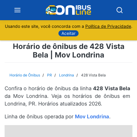
Usando este site, você concorda com a
Política de Privacidade
.
Notícias
Aceitar
Horário de ônibus de 428 Vista
Sobre
Bela | Mov Londrina
Minas Gerais
Horário de Ônibus
PR
Londrina
428 Vista Bela
São Paulo
Confira o horário de ônibus da linha
428 Vista Bela
Rio de Janeiro
da Mov Londrina. Veja os horários de ônibus em
Londrina, PR. Horários atualizados 2026.
Espírito Santo
Linha de ônibus operada por
Mov Londrina
.
Paraná