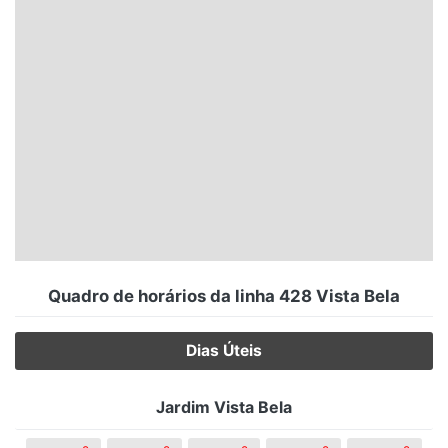
Santa Catarina
Rio Grande do Sul
Centro-Oeste
Nordeste
Norte
© 2026 Viva City Serviços Digitais Ltda. Todos os direitos reservados.
Quadro de horários da linha 428 Vista Bela
Dias Úteis
Jardim Vista Bela