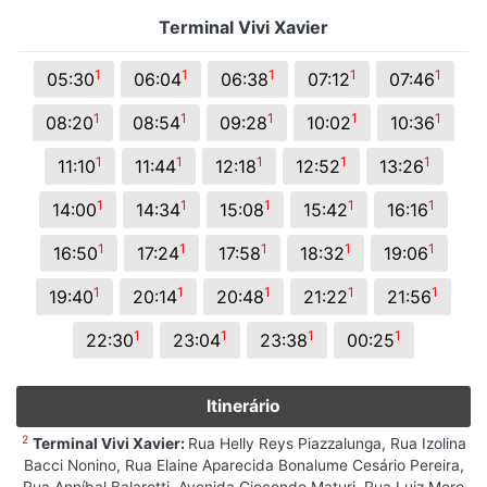
Terminal Vivi Xavier
1
1
1
1
1
05:30
06:04
06:38
07:12
07:46
1
1
1
1
1
08:20
08:54
09:28
10:02
10:36
1
1
1
1
1
11:10
11:44
12:18
12:52
13:26
1
1
1
1
1
14:00
14:34
15:08
15:42
16:16
1
1
1
1
1
16:50
17:24
17:58
18:32
19:06
1
1
1
1
1
19:40
20:14
20:48
21:22
21:56
1
1
1
1
22:30
23:04
23:38
00:25
Itinerário
2
Terminal Vivi Xavier:
Rua Helly Reys Piazzalunga, Rua Izolina
Bacci Nonino, Rua Elaine Aparecida Bonalume Cesário Pereira,