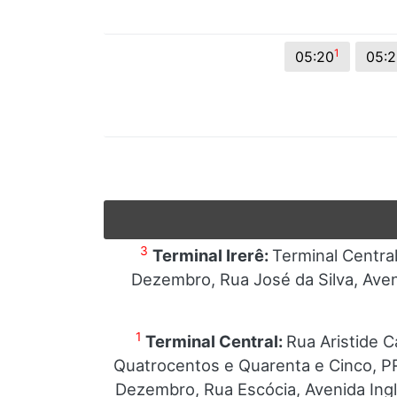
© 2026 Viva City Serviços Digitais Ltda. Todos os direitos reservado
1
05:20
05:
3
Terminal Irerê:
Terminal Centra
Dezembro, Rua José da Silva, Aven
1
Terminal Central:
Rua Aristide C
Quatrocentos e Quarenta e Cinco, PR
Dezembro, Rua Escócia, Avenida Ingl