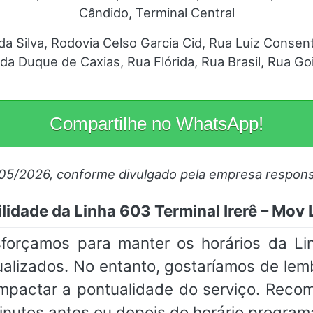
Cândido, Terminal Central
 da Silva, Rodovia Celso Garcia Cid, Rua Luiz Conse
ida Duque de Caxias, Rua Flórida, Rua Brasil, Rua Go
Compartilhe no WhatsApp!
/05/2026, conforme divulgado pela empresa respons
lidade da Linha 603 Terminal Irerê – Mov
sforçamos para manter os horários da Li
ualizados. No entanto, gostaríamos de lem
impactar a pontualidade do serviço. Rec
inutos antes ou depois do horário program