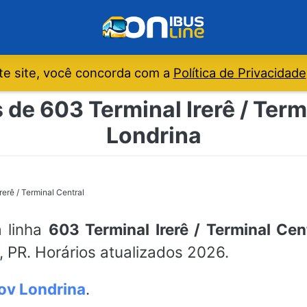
e site, você concorda com a
Política de Privacidade
 de 603 Terminal Irerê / Term
Londrina
rerê / Terminal Central
a linha
603 Terminal Irerê / Terminal Cen
, PR. Horários atualizados 2026.
ov Londrina
.