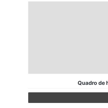
Espírito Santo
Paraná
Santa Catarina
Rio Grande do Sul
Centro-Oeste
Quadro de h
Nordeste
Norte