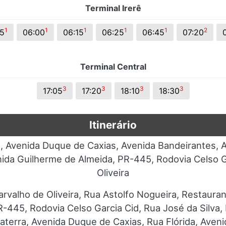
Terminal Irerê
s.
1
1
1
1
1
2
25
06:00
06:15
06:25
06:45
07:20
Terminal Central
3
3
3
3
17:05
17:20
18:10
18:30
Itinerário
l, Avenida Duque de Caxias, Avenida Bandeirantes, A
ida Guilherme de Almeida, PR-445, Rodovia Celso Ga
Oliveira
arvalho de Oliveira, Rua Astolfo Nogueira, Restaura
-445, Rodovia Celso Garcia Cid, Rua José da Silva,
aterra, Avenida Duque de Caxias, Rua Flórida, Aven