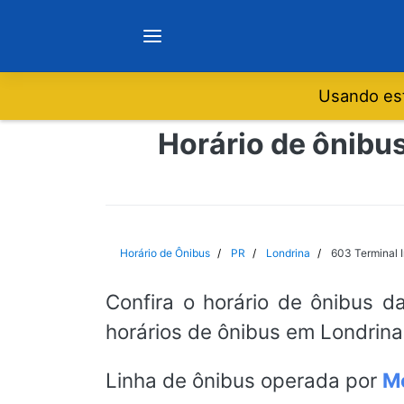
Usando est
Notícias
Horário de ônibus
Sobre
Minas Gerais
Horário de Ônibus
PR
Londrina
603 Terminal I
São Paulo
Confira o horário de ônibus d
horários de ônibus em Londrina
Rio de Janeiro
Linha de ônibus operada por
M