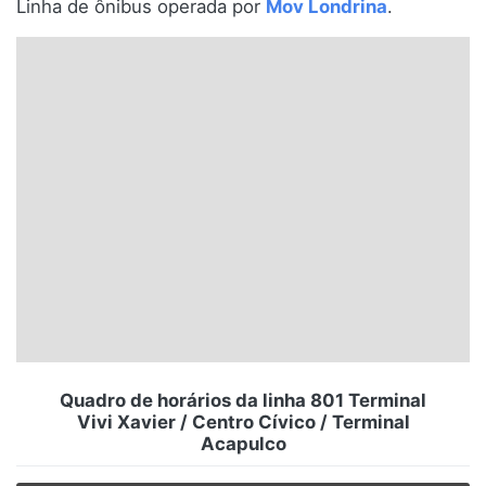
Linha de ônibus operada por
Mov Londrina
.
Santa Catarina
Rio Grande do Sul
Centro-Oeste
Nordeste
Norte
© 2026 Viva City Serviços Digitais Ltda. Todos os direitos reservados.
Quadro de horários da linha 801 Terminal
Vivi Xavier / Centro Cívico / Terminal
Acapulco