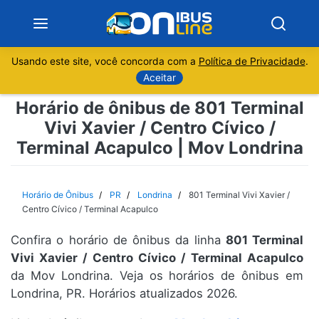
Usando este site, você concorda com a
Política de Privacidade
.
Notícias
Aceitar
Horário de ônibus de 801 Terminal
Sobre
Vivi Xavier / Centro Cívico /
Terminal Acapulco | Mov Londrina
Minas Gerais
São Paulo
Horário de Ônibus
PR
Londrina
801 Terminal Vivi Xavier /
Centro Cívico / Terminal Acapulco
Rio de Janeiro
Confira o horário de ônibus da linha
801 Terminal
Vivi Xavier / Centro Cívico / Terminal Acapulco
Espírito Santo
da Mov Londrina. Veja os horários de ônibus em
Londrina, PR. Horários atualizados 2026.
Paraná