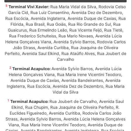
5
Terminal Vivi Xavier:
Rua Maria Vidal da Silva, Rodovia Celso
Garcia Cid, Rua Luiz Consentino, Avenida Dez de Dezembro,
Rua Escócia, Avenida Inglaterra, Avenida Duque de Caxias, Rua
Flórida, Rua Brasil, Rua Goiás, Rua Rio Grande do Sul, Rua
Guaicurus, Rua Ermelindo Leão, Rua Vicente Feijó, Rua Tietê,
Rua Frederico Schulteiss, Rua Mario Novaes, Avenida Lúcia
Helena Gonçalves Viana, Avenida Sylvio Barros, Rodovia Carlos
João Strass, Avenida Curitiba, Rua Joaquina de Oliveira
Perfeito, Avenida Saul Elkind, Rua Ataúlfo Alves, Rua Joubert de
Carvalho
2
Terminal Acapulco:
Avenida Sylvio Barros, Avenida Lúcia
Helena Gonçalves Viana, Rua Maria Irene Vicentini Teodoro,
Avenida Duque de Caxias, Avenida Bandeirantes, Avenida
Inglaterra, Rua Escócia, Avenida Dez de Dezembro, Rua Maria
Vidal da Silva
1
Terminal Acapulco:
Rua Joubert de Carvalho, Avenida Saul
Elkind, Rua Chupim, Rua Joaquina de Oliveira Perfeito, R.
Euclides Figueiredo, Avenida Curitiba, Rodovia Carlos João
Strass, Avenida Sylvio Barros, Avenida Lúcia Helena Gonçalves
Viana, Rua Maria Irene Vicentini Teodoro, Avenida Duque de
Caxias, Avenida Bandeirantes, Avenida Inglaterra, Rua Escócia,