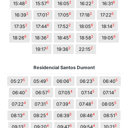
2
6
2
2
6
15:48
15:57
16:05
16:22
16:31
2
2
6
2
6
16:39
17:01
17:05
17:18
17:22
2
6
2
6
2
17:35
17:44
17:52
18:05
18:14
6
2
6
2
6
18:26
18:36
18:45
18:58
19:05
2
2
2
19:17
19:36
22:15
Residencial Santos Dumont
5
5
5
5
5
05:27
05:49
06:06
06:23
06:40
7
5
4
5
7
06:40
06:57
07:05
07:14
07:14
4
5
4
5
5
07:22
07:31
07:39
07:48
08:05
4
4
5
4
5
08:13
08:25
08:39
08:46
08:51
5
4
5
4
5
09:13
09:20
09:47
09:54
10:21