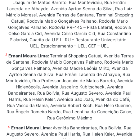
Joaquim de Matos Barreto, Rua Montevidéu, Rua Ernâni
Lacerda de Athayde, Avenida Ayrton Senna da Silva, Rua Luiz
Márcio Moressi, Avenida Terras de Santana, Terminal Shopping
Catuaí, Rodovia Mabio Gonçalves Palhano, Rodovia Mario
Gonçalves Palhano, Rodovia PR-445 – Pista Lateral, Rodovia
Celso Garcia Cid, Avenida Célso García Cid, Rua Constantino
Pialarissi, Guarita da U.E.L, RU – Restaurante Universitário –
UEL, Estacionamento – UEL, CEF – UEL
2
Ernani Moura Lima:
Terminal Shopping Catuaí, Avenida Terras
de Santana, Rodovia Mabio Gonçalves Palhano, Rodovia Mario
Gonçalves Palhano, Avenida Madre Leônia Milito, Avenida
Ayrton Senna da Silva, Rua Ernâni Lacerda de Athayde, Rua
Montevidéu, Rua Professor Joaquim de Matos Barreto, Avenida
Higienópolis, Avenida Juscelino Kubitscheck, Avenida
Bandeirantes, Rua Bolívia, Rua Augusto Severo, Avenida Paul
Harris, Rua Helen Keler, Avenida São João, Avenida do Café,
Rua Vasco da Gama, Avenida Robert Koch, Rua Hélio Guerino,
Rua Ângelo Romeiro Nardo, Rua Leontina da Conceição Gaion,
Rua Gerônimo Máximo
4
Ernani Moura Lima:
Avenida Bandeirantes, Rua Bolívia, Rua
Augusto Severo, Avenida Paul Harris, Rua Helen Keler, Avenida