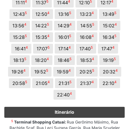
4
5
4
5
4
11:11
11:37
11:44
12:10
12:17
5
4
5
4
5
12:43
12:50
13:16
13:23
13:49
4
5
4
5
4
13:56
14:22
14:29
14:55
15:02
5
4
5
4
5
15:28
15:35
16:01
16:08
16:34
4
5
4
5
4
16:41
17:07
17:14
17:40
17:47
5
4
5
4
5
18:13
18:20
18:46
18:53
19:19
4
5
4
5
4
19:26
19:52
19:59
20:25
20:32
5
4
5
4
4
20:58
21:05
21:31
21:37
22:10
4
22:40
Itinerário
5
Terminal Shopping Catuaí:
Rua Gerônimo Máximo, Rua
Rachide Scaf, Rua Leci Suzana García, Rua Maria Scudeler