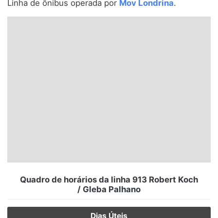
Linha de ônibus operada por
Mov Londrina
.
Santa Catarina
Rio Grande do Sul
Centro-Oeste
Nordeste
Norte
© 2026 Viva City Serviços Digitais Ltda. Todos os direitos reservados.
Quadro de horários da linha 913 Robert Koch
/ Gleba Palhano
Dias Úteis