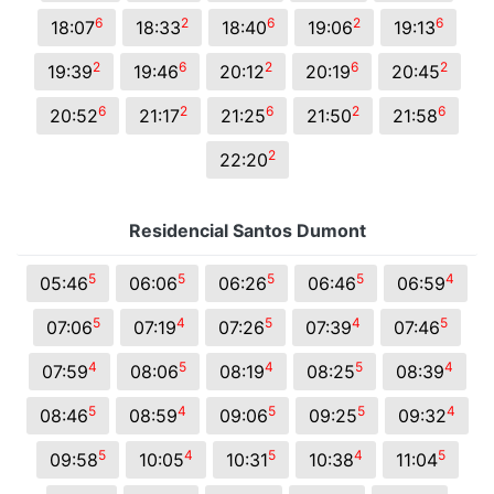
6
2
6
2
6
18:07
18:33
18:40
19:06
19:13
2
6
2
6
2
19:39
19:46
20:12
20:19
20:45
6
2
6
2
6
20:52
21:17
21:25
21:50
21:58
2
22:20
Residencial Santos Dumont
5
5
5
5
4
05:46
06:06
06:26
06:46
06:59
5
4
5
4
5
07:06
07:19
07:26
07:39
07:46
4
5
4
5
4
07:59
08:06
08:19
08:25
08:39
5
4
5
5
4
08:46
08:59
09:06
09:25
09:32
5
4
5
4
5
09:58
10:05
10:31
10:38
11:04