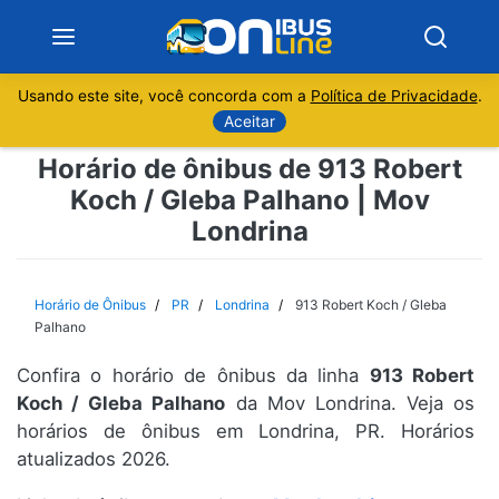
Usando este site, você concorda com a
Política de Privacidade
.
Notícias
Aceitar
Horário de ônibus de 913 Robert
Sobre
Koch / Gleba Palhano | Mov
Londrina
Minas Gerais
São Paulo
Horário de Ônibus
PR
Londrina
913 Robert Koch / Gleba
Palhano
Rio de Janeiro
Confira o horário de ônibus da linha
913 Robert
Koch / Gleba Palhano
da Mov Londrina. Veja os
Espírito Santo
horários de ônibus em Londrina, PR. Horários
atualizados 2026.
Paraná