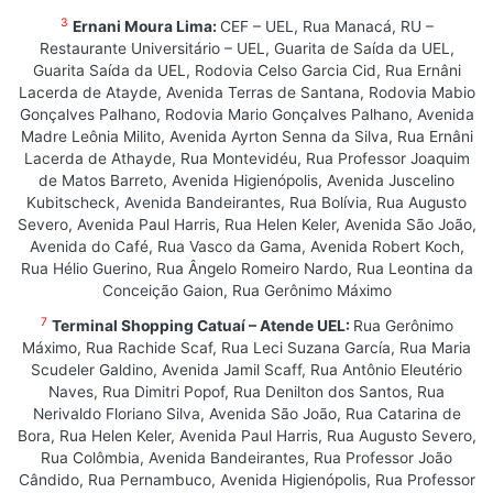
3
Ernani Moura Lima:
CEF – UEL, Rua Manacá, RU –
Restaurante Universitário – UEL, Guarita de Saída da UEL,
Guarita Saída da UEL, Rodovia Celso Garcia Cid, Rua Ernâni
Lacerda de Atayde, Avenida Terras de Santana, Rodovia Mabio
Gonçalves Palhano, Rodovia Mario Gonçalves Palhano, Avenida
Madre Leônia Milito, Avenida Ayrton Senna da Silva, Rua Ernâni
Lacerda de Athayde, Rua Montevidéu, Rua Professor Joaquim
de Matos Barreto, Avenida Higienópolis, Avenida Juscelino
Kubitscheck, Avenida Bandeirantes, Rua Bolívia, Rua Augusto
Severo, Avenida Paul Harris, Rua Helen Keler, Avenida São João,
Avenida do Café, Rua Vasco da Gama, Avenida Robert Koch,
Rua Hélio Guerino, Rua Ângelo Romeiro Nardo, Rua Leontina da
Conceição Gaion, Rua Gerônimo Máximo
7
Terminal Shopping Catuaí – Atende UEL:
Rua Gerônimo
Máximo, Rua Rachide Scaf, Rua Leci Suzana García, Rua Maria
Scudeler Galdino, Avenida Jamil Scaff, Rua Antônio Eleutério
Naves, Rua Dimitri Popof, Rua Denilton dos Santos, Rua
Nerivaldo Floriano Silva, Avenida São João, Rua Catarina de
Bora, Rua Helen Keler, Avenida Paul Harris, Rua Augusto Severo,
Rua Colômbia, Avenida Bandeirantes, Rua Professor João
Cândido, Rua Pernambuco, Avenida Higienópolis, Rua Professor