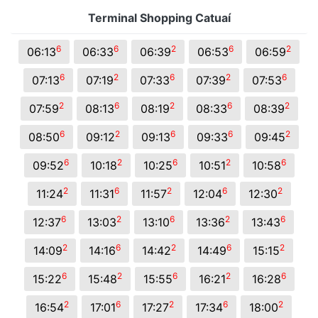
Terminal Shopping Catuaí
6
6
2
6
2
06:13
06:33
06:39
06:53
06:59
6
2
6
2
6
07:13
07:19
07:33
07:39
07:53
2
6
2
6
2
07:59
08:13
08:19
08:33
08:39
6
2
6
6
2
08:50
09:12
09:13
09:33
09:45
6
2
6
2
6
09:52
10:18
10:25
10:51
10:58
2
6
2
6
2
11:24
11:31
11:57
12:04
12:30
6
2
6
2
6
12:37
13:03
13:10
13:36
13:43
2
6
2
6
2
14:09
14:16
14:42
14:49
15:15
6
2
6
2
6
15:22
15:48
15:55
16:21
16:28
2
6
2
6
2
16:54
17:01
17:27
17:34
18:00