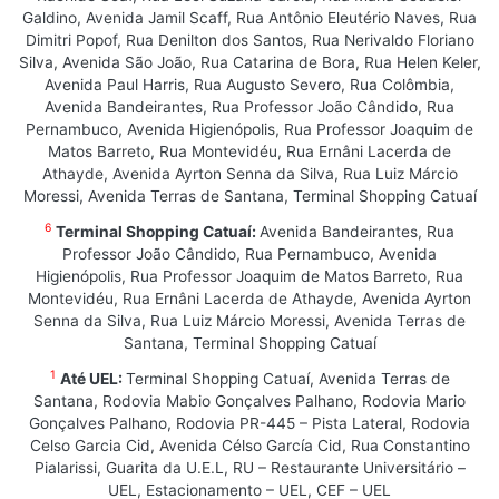
Galdino, Avenida Jamil Scaff, Rua Antônio Eleutério Naves, Rua
Dimitri Popof, Rua Denilton dos Santos, Rua Nerivaldo Floriano
Silva, Avenida São João, Rua Catarina de Bora, Rua Helen Keler,
Avenida Paul Harris, Rua Augusto Severo, Rua Colômbia,
Avenida Bandeirantes, Rua Professor João Cândido, Rua
Pernambuco, Avenida Higienópolis, Rua Professor Joaquim de
Matos Barreto, Rua Montevidéu, Rua Ernâni Lacerda de
Athayde, Avenida Ayrton Senna da Silva, Rua Luiz Márcio
Moressi, Avenida Terras de Santana, Terminal Shopping Catuaí
6
Terminal Shopping Catuaí:
Avenida Bandeirantes, Rua
Professor João Cândido, Rua Pernambuco, Avenida
Higienópolis, Rua Professor Joaquim de Matos Barreto, Rua
Montevidéu, Rua Ernâni Lacerda de Athayde, Avenida Ayrton
Senna da Silva, Rua Luiz Márcio Moressi, Avenida Terras de
Santana, Terminal Shopping Catuaí
1
Até UEL:
Terminal Shopping Catuaí, Avenida Terras de
Santana, Rodovia Mabio Gonçalves Palhano, Rodovia Mario
Gonçalves Palhano, Rodovia PR-445 – Pista Lateral, Rodovia
Celso Garcia Cid, Avenida Célso García Cid, Rua Constantino
Pialarissi, Guarita da U.E.L, RU – Restaurante Universitário –
UEL, Estacionamento – UEL, CEF – UEL