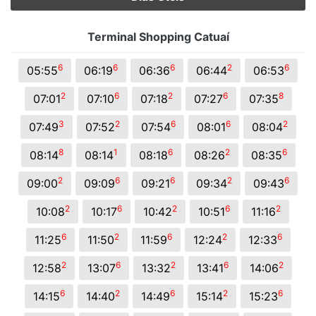
Terminal Shopping Catuaí
6
6
6
2
6
05:55
06:19
06:36
06:44
06:53
2
6
2
6
8
07:01
07:10
07:18
07:27
07:35
3
2
6
6
2
07:49
07:52
07:54
08:01
08:04
8
1
6
2
6
08:14
08:14
08:18
08:26
08:35
2
6
6
2
6
09:00
09:09
09:21
09:34
09:43
2
6
2
6
2
10:08
10:17
10:42
10:51
11:16
6
2
6
2
6
11:25
11:50
11:59
12:24
12:33
2
6
2
6
2
12:58
13:07
13:32
13:41
14:06
6
2
6
2
6
14:15
14:40
14:49
15:14
15:23