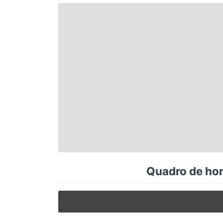
Espírito Santo
Paraná
Santa Catarina
Rio Grande do Sul
Centro-Oeste
Quadro de hor
Nordeste
Norte