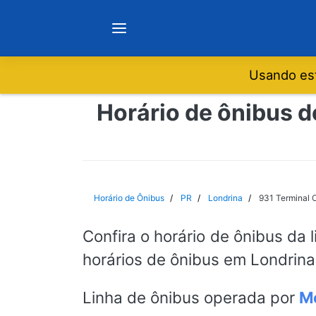
Usando est
Notícias
Horário de ônibus d
Sobre
Minas Gerais
Horário de Ônibus
PR
Londrina
931 Terminal O
São Paulo
Confira o horário de ônibus da 
horários de ônibus em Londrina
Rio de Janeiro
Linha de ônibus operada por
M