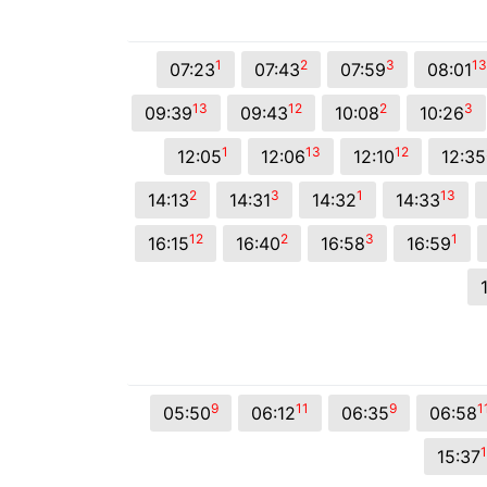
© 2026 Viva City Serviços Digitais Ltda. Todos os direitos reservado
1
2
3
13
07:23
07:43
07:59
08:01
13
12
2
3
09:39
09:43
10:08
10:26
1
13
12
12:05
12:06
12:10
12:35
2
3
1
13
14:13
14:31
14:32
14:33
12
2
3
1
16:15
16:40
16:58
16:59
9
11
9
1
05:50
06:12
06:35
06:58
1
15:37