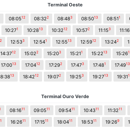
Terminal Oeste
s.
12
2
3
13
1
08:05
08:32
08:48
08:50
08:51
1
13
12
2
3
10:27
10:28
10:32
10:57
11:15
11:16
2
3
1
13
12
2
12:53
12:54
12:55
12:59
13:24
1
12
2
3
1
13
1
14:37
15:02
15:20
15:21
15:22
15:26
13
12
2
3
1
13
17:00
17:04
17:29
17:47
17:48
17:49
13
12
2
3
13
1
18:38
18:42
19:07
19:25
19:27
19:31
Terminal Ouro Verde
1
11
11
11
11
11
08:16
09:05
09:54
10:43
11:32
1
11
11
11
11
9
16:26
17:15
18:04
18:53
19:26