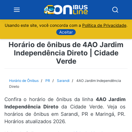
Usando este site, você concorda com a
Política de Privacidade
.
Notícias
Aceitar
Horário de ônibus de 4AO Jardim
Sobre
Independência Direto | Cidade
Verde
Minas Gerais
São Paulo
Horário de Ônibus
PR
Sarandi
4AO Jardim Independência
Direto
Rio de Janeiro
Confira o horário de ônibus da linha
4AO Jardim
Independência Direto
da Cidade Verde. Veja os
Espírito Santo
horários de ônibus em Sarandi, PR e Maringá, PR.
Horários atualizados 2026.
Paraná