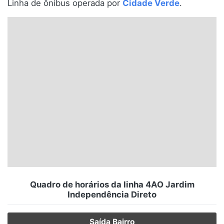
Linha de ônibus operada por
Cidade Verde
.
Santa Catarina
Rio Grande do Sul
Centro-Oeste
Nordeste
Norte
© 2026 Viva City Serviços Digitais Ltda. Todos os direitos reservados.
Quadro de horários da linha 4AO Jardim
Independência Direto
Saída Bairro