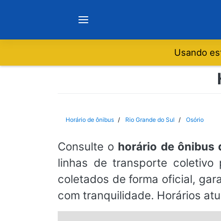
Usando est
Notícias
Sobre
Horário de ônibus
Rio Grande do Sul
Osório
Minas Gerais
Consulte o
horário de ônibus 
linhas de transporte coletiv
São Paulo
coletados de forma oficial, ga
com tranquilidade. Horários at
Rio de Janeiro