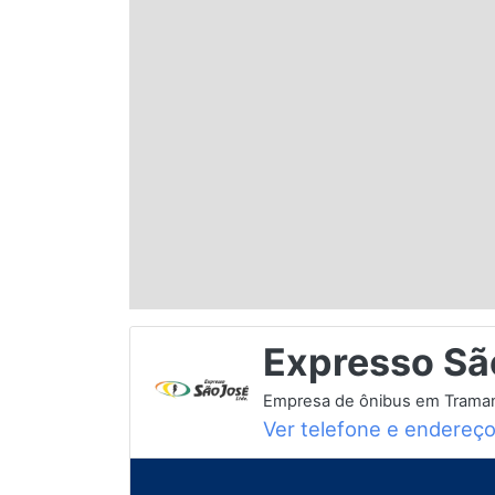
Espírito Santo
Paraná
Santa Catarina
Rio Grande do Sul
Centro-Oeste
Expresso Sã
Nordeste
Empresa de ônibus em Traman
Ver telefone e endereç
Norte