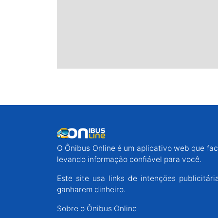
O Ônibus Online é um aplicativo web que faci
levando informação confiável para você.
Este site usa links de intenções publicit
ganharem dinheiro.
Sobre o Ônibus Online