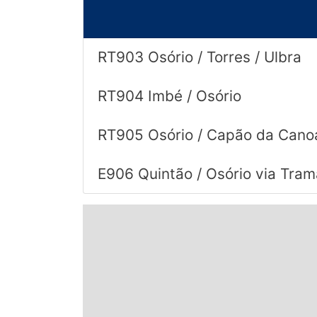
© 2026 Viva City Serviços Digitais Ltda. Todos os direitos reservado
RT903 Osório / Torres / Ulbra
RT904 Imbé / Osório
RT905 Osório / Capão da Cano
E906 Quintão / Osório via Tra