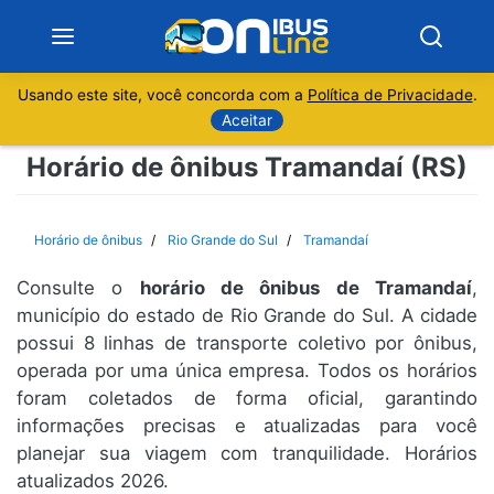
Usando este site, você concorda com a
Política de Privacidade
.
Notícias
Aceitar
Horário de ônibus Tramandaí (RS)
Sobre
Minas Gerais
Horário de ônibus
Rio Grande do Sul
Tramandaí
São Paulo
Consulte o
horário de ônibus de Tramandaí
,
município do estado de Rio Grande do Sul. A cidade
possui 8 linhas de transporte coletivo por ônibus,
Rio de Janeiro
operada por uma única empresa. Todos os horários
foram coletados de forma oficial, garantindo
Espírito Santo
informações precisas e atualizadas para você
planejar sua viagem com tranquilidade. Horários
Paraná
atualizados 2026.