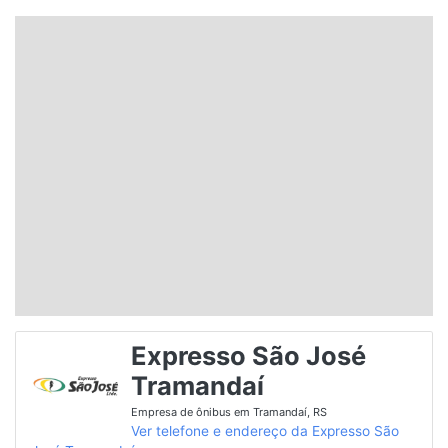
Santa Catarina
Rio Grande do Sul
Centro-Oeste
Nordeste
Norte
© 2026 Viva City Serviços Digitais Ltda. Todos os direitos reservados.
Expresso São José
Tramandaí
Empresa de ônibus em Tramandaí, RS
Ver telefone e endereço da Expresso São