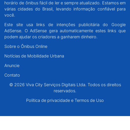
horário de ônibus fácil de ler e sempre atualizado. Estamos em
Santa Catarina
várias cidades do Brasil, levando informação confiável para
você.
Rio Grande do Sul
Este site usa links de intenções publicitária do Google
AdSense. O AdSense gera automaticamente estes links que
Centro-Oeste
podem ajudar os criadores a ganharem dinheiro.
Sobre o Ônibus Online
Nordeste
Notícias de Mobilidade Urbana
Anuncie
Norte
Contato
© 2026 Viva City Serviços Digitais Ltda. Todos os direitos reservados.
© 2026 Viva City Serviços Digitais Ltda. Todos os direitos
reservados.
Política de privacidade e Termos de Uso