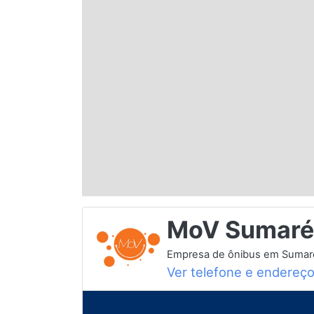
Espírito Santo
Paraná
Santa Catarina
Rio Grande do Sul
Centro-Oeste
MoV Sumaré
Nordeste
Empresa de ônibus em Sumar
Ver telefone e endereç
Norte