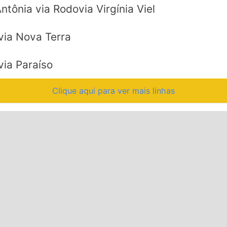
tônia via Rodovia Virgínia Viel
via Nova Terra
via Paraíso
Clique aqui para ver mais linhas