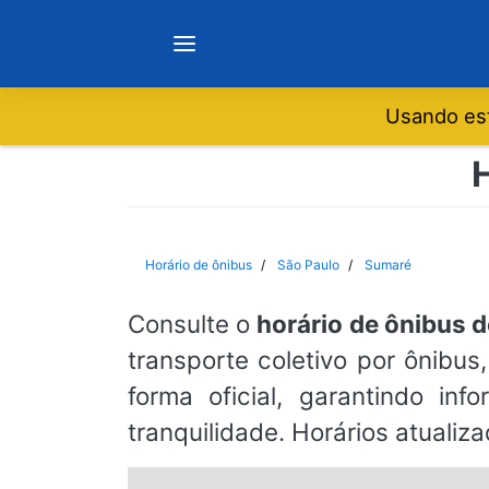
Usando est
Notícias
Sobre
Horário de ônibus
São Paulo
Sumaré
Minas Gerais
Consulte o
horário de ônibus 
transporte coletivo por ônibu
São Paulo
forma oficial, garantindo in
tranquilidade. Horários atualiz
Rio de Janeiro