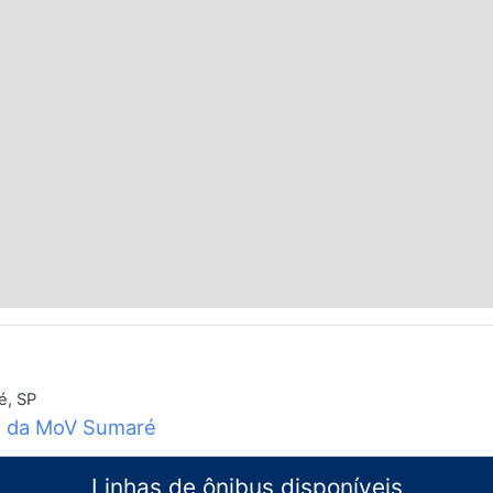
é, SP
o da MoV Sumaré
Linhas de ônibus disponíveis