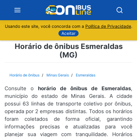
Usando este site, você concorda com a
Política de Privacidade
.
Notícias
Aceitar
Horário de ônibus Esmeraldas
Sobre
(MG)
Minas Gerais
Horário de ônibus
Minas Gerais
Esmeraldas
São Paulo
Consulte o
horário de ônibus de Esmeraldas
,
Rio de Janeiro
município do estado de Minas Gerais. A cidade
possui 63 linhas de transporte coletivo por ônibus,
operada por 2 empresas distintas. Todos os horários
Espírito Santo
foram coletados de forma oficial, garantindo
informações precisas e atualizadas para você
Paraná
planejar sua viagem com tranquilidade. Horários