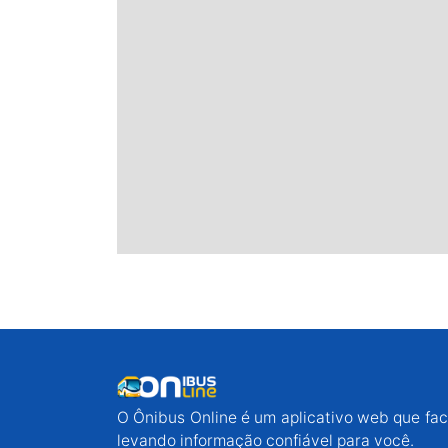
O Ônibus Online é um aplicativo web que faci
levando informação confiável para você.