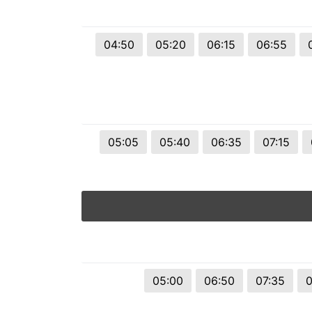
© 2026 Viva City Serviços Digitais Ltda. Todos os direitos reservado
04:50
05:20
06:15
06:55
05:05
05:40
06:35
07:15
05:00
06:50
07:35
0