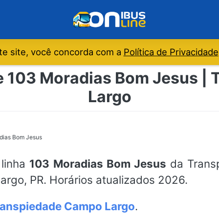
e site, você concorda com a
Política de Privacidade
de 103 Moradias Bom Jesus |
Largo
dias Bom Jesus
 linha
103 Moradias Bom Jesus
da Transp
rgo, PR. Horários atualizados 2026.
ranspiedade Campo Largo
.