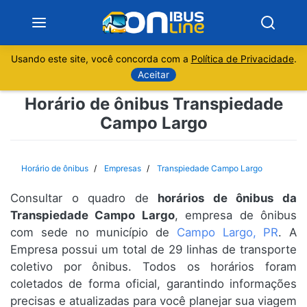
Usando este site, você concorda com a
Política de Privacidade
.
Notícias
Aceitar
Horário de ônibus Transpiedade
Sobre
Campo Largo
Minas Gerais
Horário de ônibus
Empresas
Transpiedade Campo Largo
São Paulo
Consultar o quadro de
horários de ônibus da
Rio de Janeiro
Transpiedade Campo Largo
, empresa de ônibus
com sede no município de
Campo Largo, PR
. A
Empresa possui um total de 29 linhas de transporte
Espírito Santo
coletivo por ônibus. Todos os horários foram
coletados de forma oficial, garantindo informações
Paraná
precisas e atualizadas para você planejar sua viagem