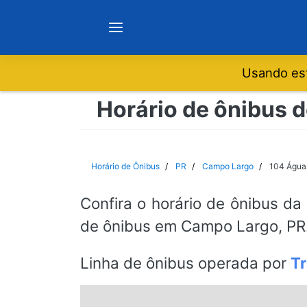
Usando est
Notícias
Horário de ônibus 
Sobre
Horário de Ônibus
PR
Campo Largo
104 Água
Minas Gerais
Confira o horário de ônibus da
de ônibus em Campo Largo, PR.
São Paulo
Linha de ônibus operada por
T
Rio de Janeiro