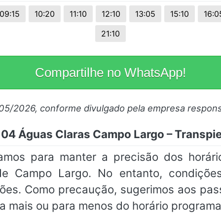
09:15
10:20
11:10
12:10
13:05
15:10
16:0
21:10
Compartilhe no WhatsApp!
/05/2026, conforme divulgado pela empresa respons
 104 Águas Claras Campo Largo – Transp
amos para manter a precisão dos horár
 Campo Largo. No entanto, condições 
ações. Como precaução, sugerimos aos pa
a mais ou para menos do horário programa