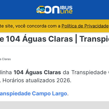
e site, você concorda com a
Política de Privacidade
de 104 Águas Claras | Trans
s Claras
 linha
104 Águas Claras
da Transpiedade C
 Horários atualizados 2026.
ranspiedade Campo Largo
.