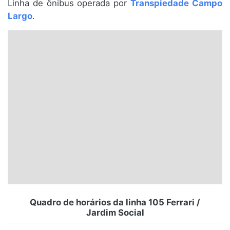
Linha de ônibus operada por
Transpiedade Campo
Santa Catarina
Largo
.
Rio Grande do Sul
Centro-Oeste
Nordeste
Norte
© 2026 Viva City Serviços Digitais Ltda. Todos os direitos reservados.
Quadro de horários da linha 105 Ferrari /
Jardim Social