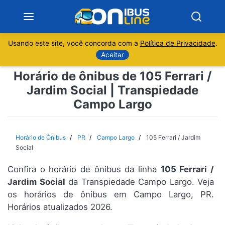
Usando este site, você concorda com a
Política de Privacidade
.
Notícias
Aceitar
Horário de ônibus de 105 Ferrari /
Sobre
Jardim Social | Transpiedade
Campo Largo
Minas Gerais
São Paulo
Horário de Ônibus
PR
Campo Largo
105 Ferrari / Jardim
Social
Rio de Janeiro
Confira o horário de ônibus da linha
105 Ferrari /
Jardim Social
da Transpiedade Campo Largo. Veja
Espírito Santo
os horários de ônibus em Campo Largo, PR.
Horários atualizados 2026.
Paraná