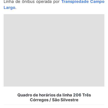
Linha de ônibus operada por
Transpiedade Campo
Santa Catarina
Largo
.
Rio Grande do Sul
Centro-Oeste
Nordeste
Norte
© 2026 Viva City Serviços Digitais Ltda. Todos os direitos reservados.
Quadro de horários da linha 206 Três
Córregos / São Silvestre