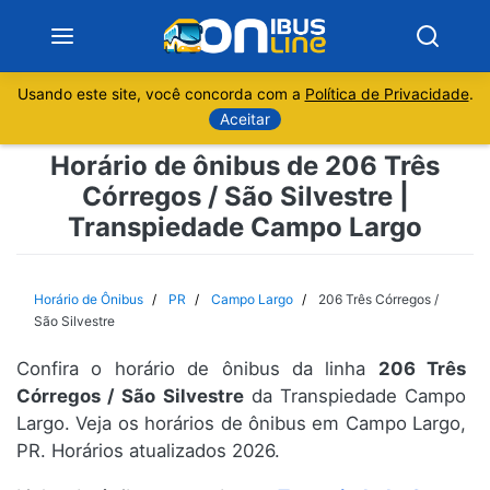
Usando este site, você concorda com a
Política de Privacidade
.
Notícias
Aceitar
Horário de ônibus de 206 Três
Sobre
Córregos / São Silvestre |
Transpiedade Campo Largo
Minas Gerais
São Paulo
Horário de Ônibus
PR
Campo Largo
206 Três Córregos /
São Silvestre
Rio de Janeiro
Confira o horário de ônibus da linha
206 Três
Córregos / São Silvestre
da Transpiedade Campo
Espírito Santo
Largo. Veja os horários de ônibus em Campo Largo,
PR. Horários atualizados 2026.
Paraná