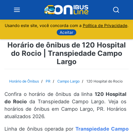
Usando este site, você concorda com a
Política de Privacidade
.
Notícias
Aceitar
Horário de ônibus de 120 Hospital
Sobre
do Rocio | Transpiedade Campo
Largo
Minas Gerais
São Paulo
Horário de Ônibus
PR
Campo Largo
120 Hospital do Rocio
Rio de Janeiro
Confira o horário de ônibus da linha
120 Hospital
do Rocio
da Transpiedade Campo Largo. Veja os
Espírito Santo
horários de ônibus em Campo Largo, PR. Horários
atualizados 2026.
Paraná
Linha de ônibus operada por
Transpiedade Campo