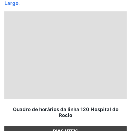
Largo
.
Santa Catarina
Rio Grande do Sul
Centro-Oeste
Nordeste
Norte
© 2026 Viva City Serviços Digitais Ltda. Todos os direitos reservados.
Quadro de horários da linha 120 Hospital do
Rocio