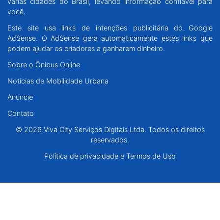
várias cidades do Brasil, levando informação confiável para
Santa Catarina
você.
Este site usa links de intenções publicitária do Google
Rio Grande do Sul
AdSense. O AdSense gera automaticamente estes links que
podem ajudar os criadores a ganharem dinheiro.
Centro-Oeste
Sobre o Ônibus Online
Notícias de Mobilidade Urbana
Nordeste
Anuncie
Norte
Contato
© 2026 Viva City Serviços Digitais Ltda. Todos os direitos
© 2026 Viva City Serviços Digitais Ltda. Todos os direitos reservados.
reservados.
Política de privacidade e Termos de Uso