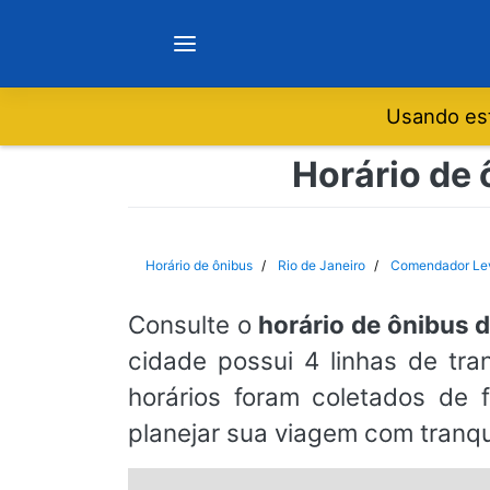
Usando est
Notícias
Horário de
Sobre
Horário de ônibus
Rio de Janeiro
Comendador Le
Minas Gerais
Consulte o
horário de ônibus
cidade possui 4 linhas de tr
São Paulo
horários foram coletados de f
planejar sua viagem com tranqu
Rio de Janeiro