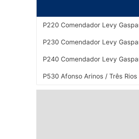
© 2026 Viva City Serviços Digitais Ltda. Todos os direitos reservado
P220 Comendador Levy Gasparia
P230 Comendador Levy Gasparia
P240 Comendador Levy Gasparia
P530 Afonso Arinos / Três Rios