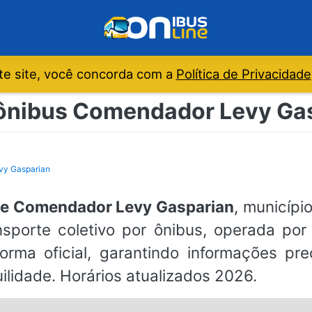
e site, você concorda com a
Política de Privacidade
 ônibus Comendador Levy Gas
vy Gasparian
 de Comendador Levy Gasparian
, municípi
ansporte coletivo por ônibus, operada po
orma oficial, garantindo informações pr
ilidade. Horários atualizados 2026.