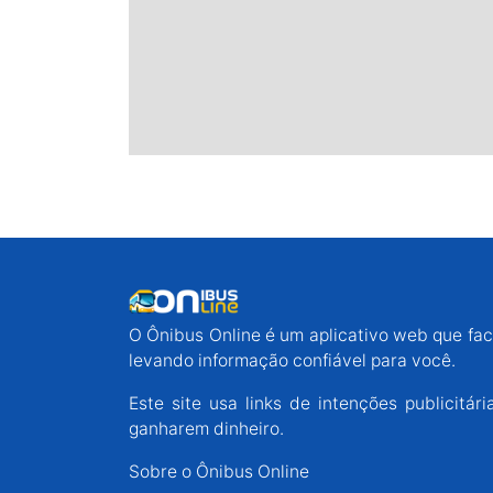
O Ônibus Online é um aplicativo web que faci
levando informação confiável para você.
Este site usa links de intenções publicit
ganharem dinheiro.
Sobre o Ônibus Online