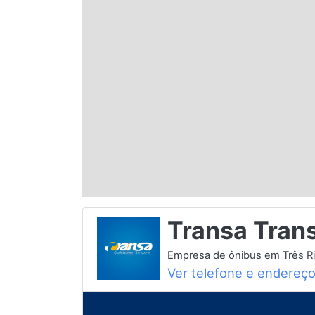
Espírito Santo
Paraná
Santa Catarina
Rio Grande do Sul
Centro-Oeste
Transa Tran
Nordeste
Empresa de ônibus em Três Ri
Ver telefone e endereç
Norte